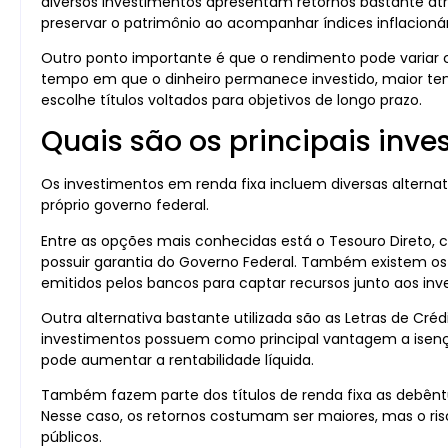
diversos investimentos apresentam retornos bastante atra
preservar o patrimônio ao acompanhar índices inflacionár
Outro ponto importante é que o rendimento pode variar 
tempo em que o dinheiro permanece investido, maior tend
escolhe títulos voltados para objetivos de longo prazo.
Quais são os principais inve
Os investimentos em renda fixa incluem diversas alternat
próprio governo federal.
Entre as opções mais conhecidas está o Tesouro Direto, 
possuir garantia do Governo Federal. Também existem os
emitidos pelos bancos para captar recursos junto aos inve
Outra alternativa bastante utilizada são as Letras de Créd
investimentos possuem como principal vantagem a isençã
pode aumentar a rentabilidade líquida.
Também fazem parte dos títulos de renda fixa as debêntur
Nesse caso, os retornos costumam ser maiores, mas o ri
públicos.