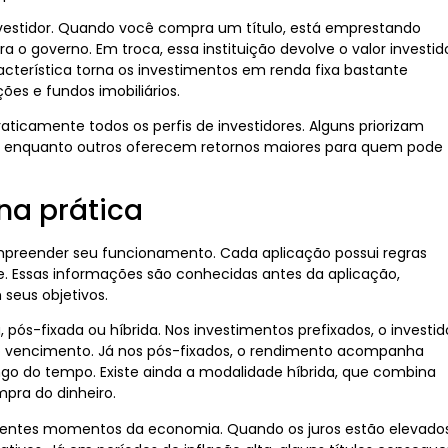
vestidor. Quando você compra um título, está emprestando
 governo. Em troca, essa instituição devolve o valor investid
racterística torna os investimentos em renda fixa bastante
es e fundos imobiliários.
ticamente todos os perfis de investidores. Alguns priorizam
to, enquanto outros oferecem retornos maiores para quem pode
na prática
compreender seu funcionamento. Cada aplicação possui regras
e. Essas informações são conhecidas antes da aplicação,
seus objetivos.
, pós-fixada ou híbrida. Nos investimentos prefixados, o investid
 o vencimento. Já nos pós-fixados, o rendimento acompanha
ngo do tempo. Existe ainda a modalidade híbrida, que combina
pra do dinheiro.
ferentes momentos da economia. Quando os juros estão elevados