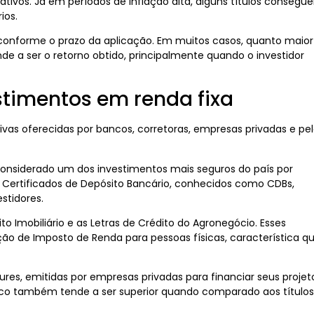
tivos. Já em períodos de inflação alta, alguns títulos consegu
ios.
conforme o prazo da aplicação. Em muitos casos, quanto maior
e a ser o retorno obtido, principalmente quando o investidor
stimentos em renda fixa
ivas oferecidas por bancos, corretoras, empresas privadas e pe
considerado um dos investimentos mais seguros do país por
 Certificados de Depósito Bancário, conhecidos como CDBs,
stidores.
ito Imobiliário e as Letras de Crédito do Agronegócio. Esses
o de Imposto de Renda para pessoas físicas, característica q
es, emitidas por empresas privadas para financiar seus projet
sco também tende a ser superior quando comparado aos títulos