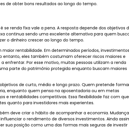
des de obter bons resultados ao longo do tempo.
 renda fixa vale a pena. A resposta depende dos objetivos 
a fixa continua sendo uma excelente alternativa para quem busc
zer o dinheiro crescer ao longo do tempo.
m maior rentabilidade. Em determinados períodos, investimento
No entanto, eles também costumam oferecer riscos maiores e
 a enfrentar. Por esse motivo, muitas pessoas utilizam a renda
 uma parte do patrimônio protegida enquanto buscam maiores
objetivos de curto, médio e longo prazo. Quem pretende forma
iária, enquanto quem pensa na aposentadoria ou em metas
s e rentabilidades competitivas. Essa flexibilidade faz com que
ntes quanto para investidores mais experientes.
mbém deve criar o hábito de acompanhar a economia. Mudança
 influenciar o rendimento de diversos investimentos. Ainda assi
r sua posição como uma das formas mais seguras de investir