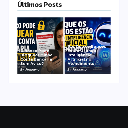
Últimos Posts
Por Que os Bancos
O Banco Pode
Estão Usando
Bloquear Minha
Inteligência
Conta Bancária
Artificial no
Sem Aviso?
Atendimento
By
Finanexo
By
Finanexo