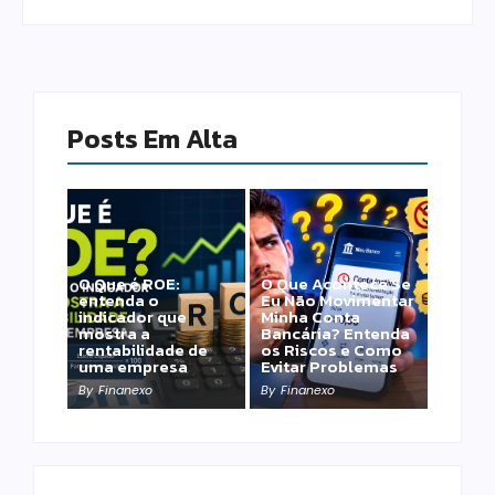
Posts Em Alta
O Que é ROE:
O Que Acontece Se
entenda o
Eu Não Movimentar
indicador que
Minha Conta
mostra a
Bancária? Entenda
rentabilidade de
os Riscos e Como
uma empresa
Evitar Problemas
By
Finanexo
By
Finanexo