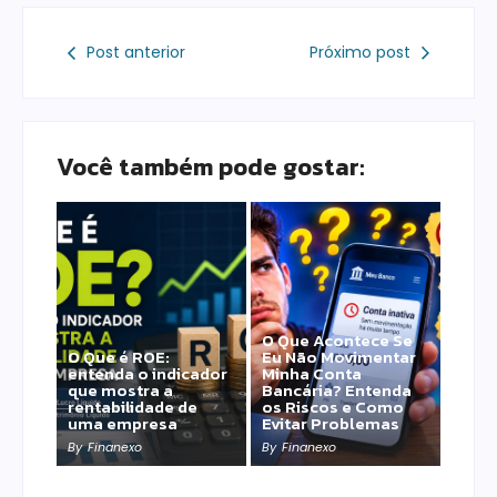
Post anterior
Próximo post
Você também pode gostar:
O Que Acontece Se
O Que é ROE:
Eu Não Movimentar
entenda o indicador
Minha Conta
que mostra a
Bancária? Entenda
rentabilidade de
os Riscos e Como
uma empresa
Evitar Problemas
By
Finanexo
By
Finanexo