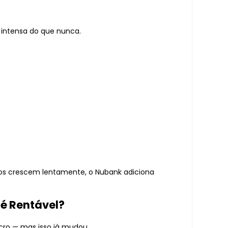
s intensa do que nunca.
s crescem lentamente, o Nubank adiciona
 é Rentável?
cro — mas isso já mudou.