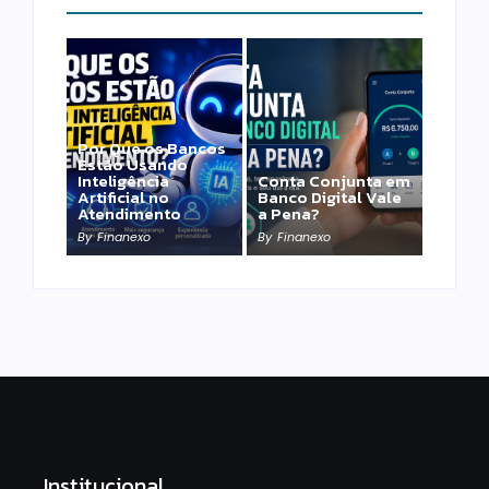
Por Que os Bancos
Estão Usando
Inteligência
Conta Conjunta em
Artificial no
Banco Digital Vale
Atendimento
a Pena?
By
Finanexo
By
Finanexo
Institucional