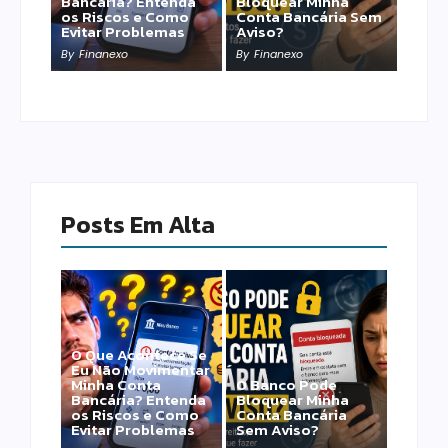
Bancária? Entenda
Bloquear Minha
os Riscos e Como
Conta Bancária Sem
Evitar Problemas
Aviso?
By
Finanexo
By
Finanexo
Posts Em Alta
O Que Acontece Se
Eu Não Movimentar
Minha Conta
O Banco Pode
Bancária? Entenda
Bloquear Minha
os Riscos e Como
Conta Bancária
Evitar Problemas
Sem Aviso?