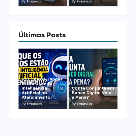
By
Finanexo
By
Finanexo
Últimos Posts
Por Que os Bancos
Estão Usando
Inteligência
Conta Conjunta em
Artificial no
Banco Digital Vale
Atendimento
a Pena?
By
Finanexo
By
Finanexo