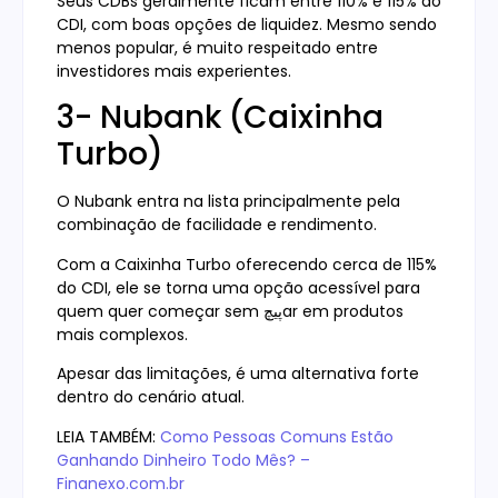
Seus CDBs geralmente ficam entre 110% e 115% do
CDI, com boas opções de liquidez. Mesmo sendo
menos popular, é muito respeitado entre
investidores mais experientes.
3- Nubank (Caixinha
Turbo)
O Nubank entra na lista principalmente pela
combinação de facilidade e rendimento.
Com a Caixinha Turbo oferecendo cerca de 115%
do CDI, ele se torna uma opção acessível para
quem quer começar sem پیچar em produtos
mais complexos.
Apesar das limitações, é uma alternativa forte
dentro do cenário atual.
LEIA TAMBÉM:
Como Pessoas Comuns Estão
Ganhando Dinheiro Todo Mês? –
Finanexo.com.br