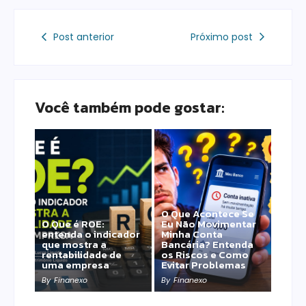
Post anterior
Próximo post
Você também pode gostar:
O Que Acontece Se
O Que é ROE:
Eu Não Movimentar
entenda o indicador
Minha Conta
que mostra a
Bancária? Entenda
rentabilidade de
os Riscos e Como
uma empresa
Evitar Problemas
By
Finanexo
By
Finanexo