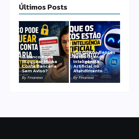
Últimos Posts
Por Que os Bancos
O Banco Pode
Estão Usando
Bloquear Minha
Inteligência
Conta Bancária
Artificial no
Sem Aviso?
Atendimento
By
Finanexo
By
Finanexo