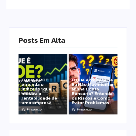
Posts Em Alta
O Que é ROE:
O Que Acontece Se
entenda o
Eu Não Movimentar
indicador que
Minha Conta
mostra a
Bancária? Entenda
rentabilidade de
os Riscos e Como
uma empresa
Evitar Problemas
By
Finanexo
By
Finanexo