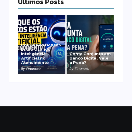
Últimos Posts
Por Que os Bancos
Estão Usando
Inteligência
Conta Conjunta em
Artificial no
Banco Digital Vale
Atendimento
a Pena?
By
Finanexo
By
Finanexo