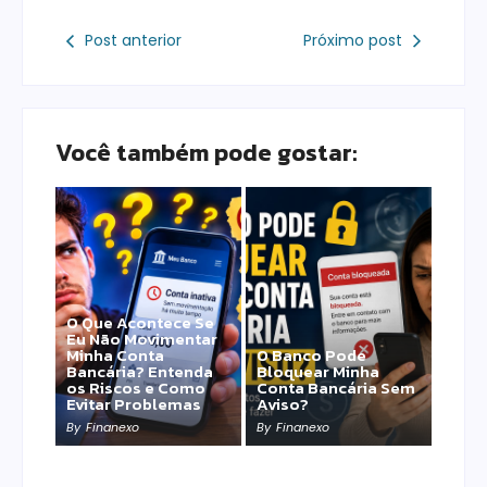
Post anterior
Próximo post
Você também pode gostar:
O Que Acontece Se
Eu Não Movimentar
Minha Conta
O Banco Pode
Bancária? Entenda
Bloquear Minha
os Riscos e Como
Conta Bancária Sem
Evitar Problemas
Aviso?
By
Finanexo
By
Finanexo