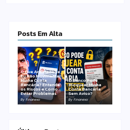
Posts Em Alta
O Que Acontece Se
Eu Não Movimentar
Minha Conta
O Banco Pode
Bancária? Entenda
Bloquear Minha
os Riscos e Como
Conta Bancária
Evitar Problemas
Sem Aviso?
By
Finanexo
By
Finanexo